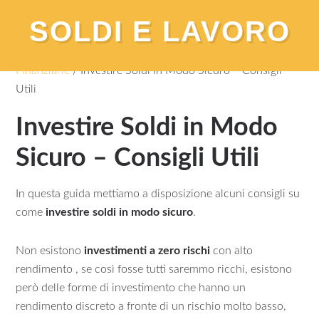
SOLDI E LAVORO
You are here:
Home
/
Investimenti e Operazioni
Finanziarie
/
Investire Soldi in Modo Sicuro – Consigli
Utili
Investire Soldi in Modo
Sicuro – Consigli Utili
In questa guida mettiamo a disposizione alcuni consigli su
come
investire soldi in modo sicuro
.
Non esistono
investimenti a zero rischi
con alto
rendimento , se così fosse tutti saremmo ricchi, esistono
però delle forme di investimento che hanno un
rendimento discreto a fronte di un rischio molto basso,