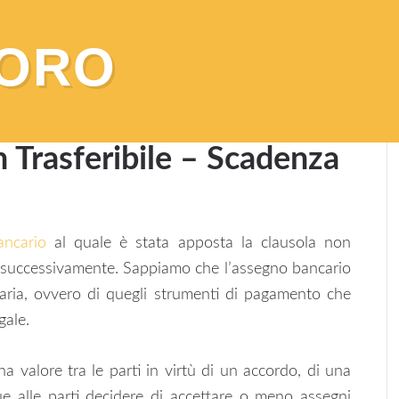
VORO
te
/
Assegno Bancario non Trasferibile – Scadenza
 Trasferibile – Scadenza
ancario
al quale è stata apposta la clausola non
 o successivamente. Sappiamo che l’assegno bancario
aria, ovvero di quegli strumenti di pagamento che
gale.
a valore tra le parti in virtù di un accordo, di una
 alle parti decidere di accettare o meno assegni