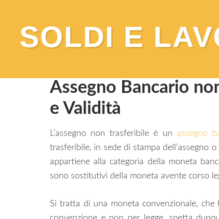
SOLDI E LA
You are here:
Home
/
Banca e Conto Corren
e Validità
Assegno Bancario non
e Validità
L’assegno non trasferibile è un
assegno b
trasferibile, in sede di stampa dell’assegno
appartiene alla categoria della moneta banc
sono sostitutivi della moneta avente corso le
Si tratta di una moneta convenzionale, che h
convenzione e non per legge, spetta dunque