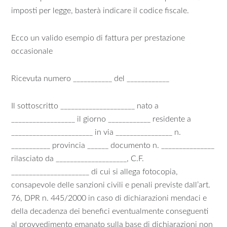
imposti per legge, basterà indicare il codice fiscale.
Ecco un valido esempio di fattura per prestazione
occasionale
Ricevuta numero ___________ del ____________
Il sottoscritto _____________________ nato a
__________________ il giorno ____________ residente a
_______________________ in via ________________ n.
___________ provincia ______ documento n. _______________
rilasciato da ____________________, C.F.
______________________ di cui si allega fotocopia,
consapevole delle sanzioni civili e penali previste dall’art.
76, DPR n. 445/2000 in caso di dichiarazioni mendaci e
della decadenza dei benefici eventualmente conseguenti
al provvedimento emanato sulla base di dichiarazioni non