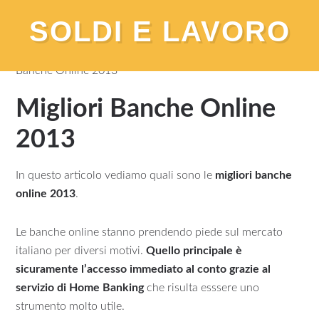
SOLDI E LAVORO
You are here:
Home
/
Banca e Conto Corrente
/
Migliori
Banche Online 2013
Migliori Banche Online
2013
In questo articolo vediamo quali sono le
migliori banche
online 2013
.
Le banche online stanno prendendo piede sul mercato
italiano per diversi motivi.
Quello principale è
sicuramente l’accesso immediato al conto grazie al
servizio di Home Banking
che risulta esssere uno
strumento molto utile.