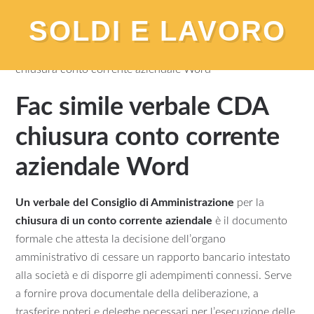
SOLDI E LAVORO
You are here:
Home
/
Modelli
/
Fac simile verbale CDA
chiusura conto corrente aziendale​ Word
Fac simile verbale CDA
chiusura conto corrente
aziendale​ Word
Un verbale del Consiglio di Amministrazione
per la
chiusura di un conto corrente aziendale
è il documento
formale che attesta la decisione dell’organo
amministrativo di cessare un rapporto bancario intestato
alla società e di disporre gli adempimenti connessi. Serve
a fornire prova documentale della deliberazione, a
trasferire poteri e deleghe necessari per l’esecuzione delle