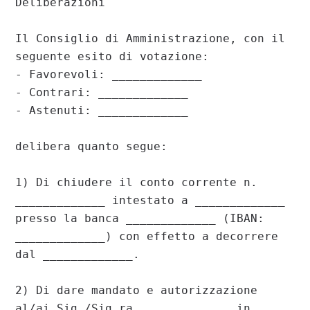
Deliberazioni

Il Consiglio di Amministrazione, con il 
seguente esito di votazione:

- Favorevoli: _____________

- Contrari: _____________

- Astenuti: _____________

delibera quanto segue:

1) Di chiudere il conto corrente n. 
_____________ intestato a _____________ 
presso la banca _____________ (IBAN: 
_____________) con effetto a decorrere 
dal _____________.

2) Di dare mandato e autorizzazione 
al/ai Sig./Sig.ra _____________ in 