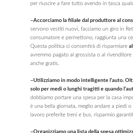
per riuscire a fare tutto avendo in tasca qualc
–
Accorciamo la filiale dal produttore al co
servono vestiti nuovi, facciamo un giro in Re
consumatore e permettono, raggiunta una cert
Questa politica ci consentirà di risparmiare
a
avremmo pagato al grossista o al rivenditore a
anche gratis.
–
Utilizziamo in modo intelligente l’auto. Ol
solo per medi o lunghi tragitti e quando l’aut
dobbiamo portare una spesa per la casa impo
è una bella giornata, meglio andare a piedi o 
lavoro preferite treni e bus, risparmio garanti
–
Organizziamo una lista della spesa ottimiz