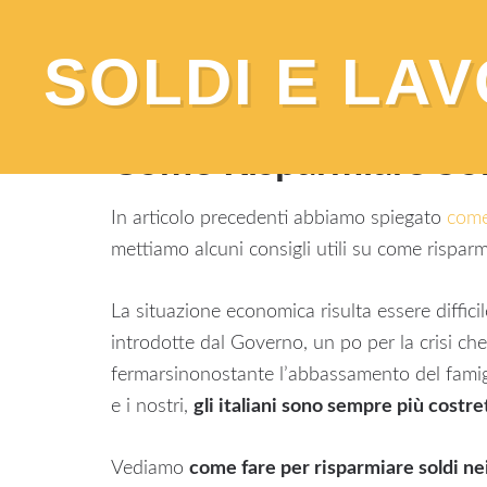
SOLDI E LA
You are here:
Home
/
Altro
/
Come Risparmia
Come Risparmiare So
In articolo precedenti abbiamo spiegato
come
mettiamo alcuni consigli utili su come rispar
La situazione economica risulta essere diffic
introdotte dal Governo, un po per la crisi c
fermarsinonostante l’abbassamento del famiger
e i nostri,
gli italiani sono sempre più costrett
Vediamo
come fare per risparmiare soldi ne