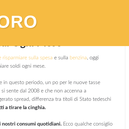
VORO
re Soldi Ogni Mese
ldi Ogni Mese
 risparmiare sulla spesa
e sulla
benzina
, oggi
miare soldi ogni mese.
ile in questo periodo, un po per le nuove tasse
he si sente dal 2008 e che non accenna a
ato spread, differenza tra titoli di Stato tedeschi
i a tirare la cinghia.
i nostri consumi quotidiani.
Ecco qualche consiglio