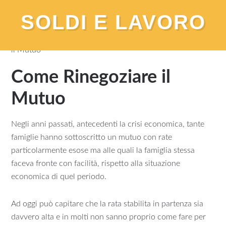
SOLDI E LAVORO
You are here:
Home
/
Mutui
/
Guide
/
Come Rinegoziare
il Mutuo
Come Rinegoziare il
Mutuo
Negli anni passati, antecedenti la crisi economica, tante
famiglie hanno sottoscritto un mutuo con rate
particolarmente esose ma alle quali la famiglia stessa
faceva fronte con facilità, rispetto alla situazione
economica di quel periodo.
Ad oggi può capitare che la rata stabilita in partenza sia
davvero alta e in molti non sanno proprio come fare per