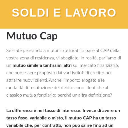
SOLDI E LAVORO
You are here:
Home
/
Mutui
/
Guide
/
Mutuo Cap
Mutuo Cap
Se state pensando a mutui strutturati in base al CAP della
vostra zona di residenza, vi sbagliate. In realtà, parliamo di
un
mutuo simile a tantissimi altri
sul mercato finanziario,
che può essere proposto dai vari istituti di credito per
attrarre nuovi clienti. Anche l’importo erogato e le
modalità di restituzione del debito sono identiche al
classico mutuo fondiario: perché un’altra definizione?
La differenza è nel tasso di interesse. Invece di avere un
tasso fisso, variabile o misto, il mutuo CAP ha un tasso
variabile che, per contratto, non può salire fino ad un