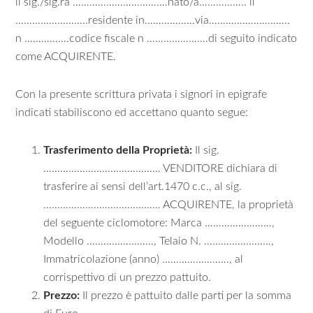
il sig./sig.ra …………………………….nato/a…………….. il
……………………..residente in………………via………………………..
n …………….codice fiscale n ………………….di seguito indicato
come ACQUIRENTE.
Con la presente scrittura privata i signori in epigrafe
indicati stabiliscono ed accettano quanto segue:
Trasferimento della Proprietà:
Il sig.
…………………………………… VENDITORE dichiara di
trasferire ai sensi dell’art.1470 c.c., al sig.
…………………………………… ACQUIRENTE, la proprietà
del seguente ciclomotore: Marca ……………………,
Modello ……………………, Telaio N. ……………………,
Immatricolazione (anno) ……………………, al
corrispettivo di un prezzo pattuito.
Prezzo:
Il prezzo è pattuito dalle parti per la somma