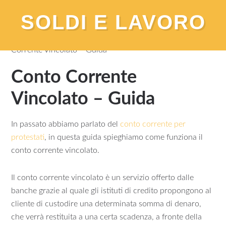
SOLDI E LAVORO
You are here:
Home
/
Banca e Conto Corrente
/
Conto
Corrente Vincolato – Guida
Conto Corrente
Vincolato – Guida
In passato abbiamo parlato del
conto corrente per
protestati
, in questa guida spieghiamo come funziona il
conto corrente vincolato.
Il conto corrente vincolato è un servizio offerto dalle
banche grazie al quale gli istituti di credito propongono al
cliente di custodire una determinata somma di denaro,
che verrà restituita a una certa scadenza, a fronte della