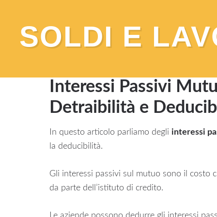
SOLDI E LA
You are here:
Home
/
Mutui
/
Guide
/
Intere
Deducibilità
Interessi Passivi Mut
Detraibilità e Deducibi
In questo articolo parliamo degli
interessi p
la deducibilità.
Gli interessi passivi sul mutuo sono il costo
da parte dell’istituto di credito.
Le aziende possono dedurre gli interessi pass