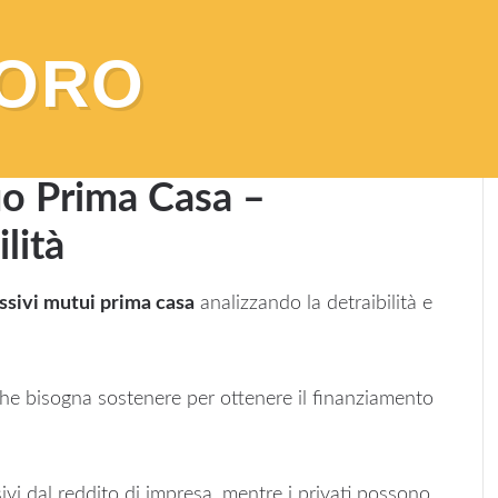
VORO
ssi Passivi Mutuo Prima Casa – Detraibilità e
uo Prima Casa –
lità
assivi mutui prima casa
analizzando la detraibilità e
 che bisogna sostenere per ottenere il finanziamento
ivi dal reddito di impresa, mentre i privati possono