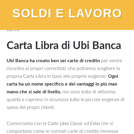
SOLDI E LAVORO
You are here:
Home
/
Carte di Credito
/
Carta Libra di Ubi
Banca
Carta Libra di Ubi Banca
Ubi Banca ha creato ben sei carte di credito
per venire
incontro ai propri correntisti, che potranno scegliere la
propria Carta Libra in base alle proprie esigenze.
Ogni
carta ha un nome specifico e dei vantaggi in più man
mano che si sale di livello,
ma sono tutte di altissima
qualità e coprono in sicurezza tutte le piccole esigenze di
spesa dei propri clienti.
Cominciamo con le
Carte Libra Classic ed Extra
che si
comportano come le normali carte di credito immesse